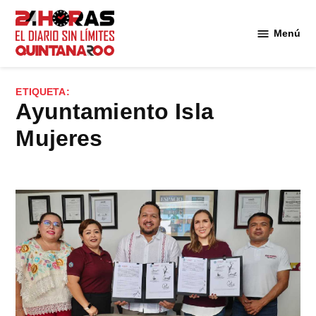
Saltar
al
Menú
Diario 24
contenido
Horas
Quintana
ETIQUETA:
Roo
Ayuntamiento Isla
Mujeres