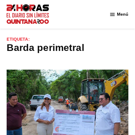
Saltar
al
Menú
Diario 24
contenido
Horas
Quintana
ETIQUETA:
Roo
barda perimetral