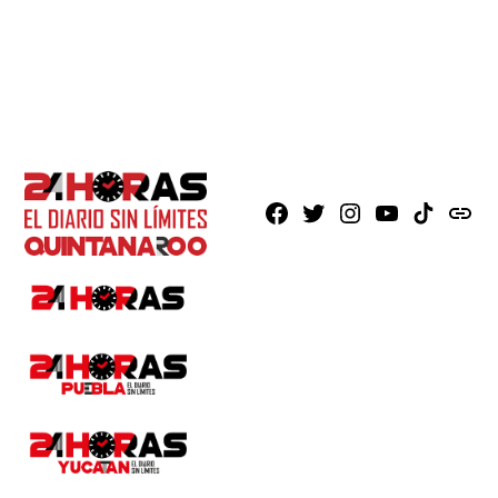
Facebook
X
Instagram
Youtube
TikTok
issuu