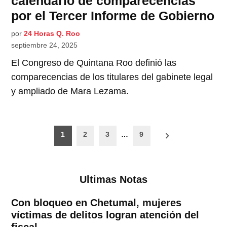
calendario de comparecencias
por el Tercer Informe de Gobierno
por
24 Horas Q. Roo
septiembre 24, 2025
El Congreso de Quintana Roo definió las
comparecencias de los titulares del gabinete legal
y ampliado de Mara Lezama.
Paginación
1
2
3
…
9
de
entradas
Ultimas Notas
Con bloqueo en Chetumal, mujeres
víctimas de delitos logran atención del