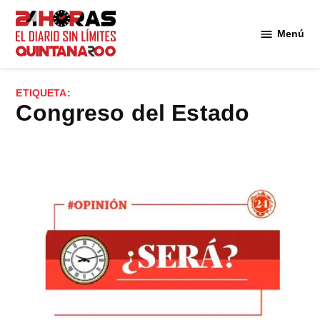
Saltar
al
Menú
Diario 24
contenido
Horas
Quintana
ETIQUETA:
Roo
Congreso del Estado