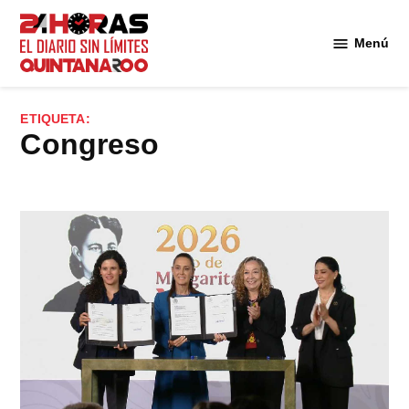
Saltar
al
Menú
Diario 24
contenido
Horas
Quintana
ETIQUETA:
Roo
Congreso