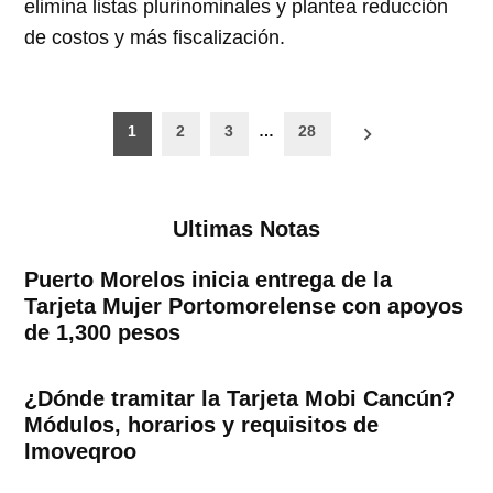
elimina listas plurinominales y plantea reducción
de costos y más fiscalización.
Paginación
1
2
3
…
28
de
entradas
Ultimas Notas
Puerto Morelos inicia entrega de la
Tarjeta Mujer Portomorelense con apoyos
de 1,300 pesos
¿Dónde tramitar la Tarjeta Mobi Cancún?
Módulos, horarios y requisitos de
Imoveqroo