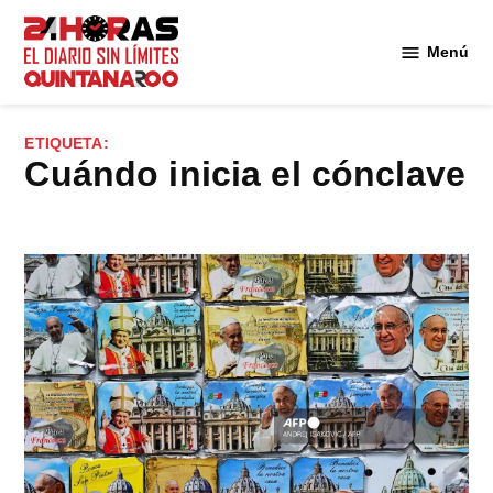
Saltar
al
Menú
Diario 24
contenido
Horas
Quintana
ETIQUETA:
Roo
cuándo inicia el cónclave