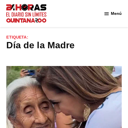
Saltar
al
Menú
Diario 24
contenido
Horas
Quintana
ETIQUETA:
Roo
Día de la Madre