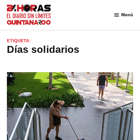
Saltar
al
Menú
Diario 24
contenido
Horas
Quintana
ETIQUETA:
Roo
Días solidarios