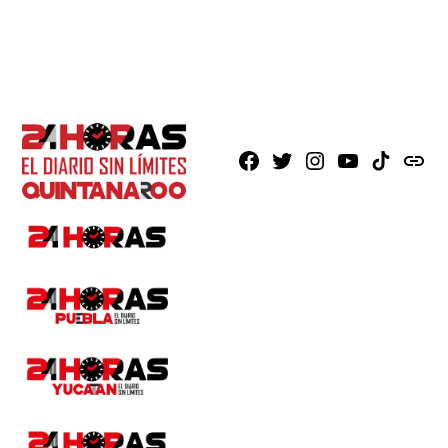
Facebook
X
Instagram
Youtube
TikTok
issuu