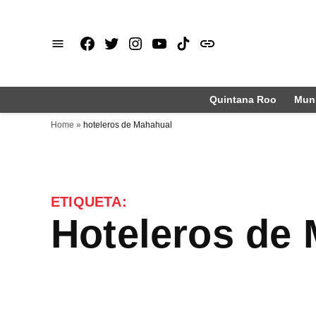
Saltar
al
Facebook
X
Instagram
Youtube
TikTok
issuu
contenido
Quintana Roo
Muni
Home
»
hoteleros de Mahahual
ETIQUETA:
hoteleros de