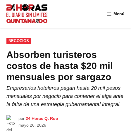
Saltar
al
Menú
Diario 24
contenido
Horas
Quintana
Roo
PUBLICADO
NEGOCIOS
EN
Absorben turisteros
costos de hasta $20 mil
mensuales por sargazo
Empresarios hoteleros pagan hasta 20 mil pesos
mensuales por negocio para contener el alga ante
la falta de una estrategia gubernamental integral.
por
24 Horas Q. Roo
mayo 26, 2026