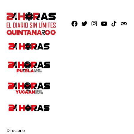
Facebook
X
Instagram
Youtube
TikTok
issuu
Directorio