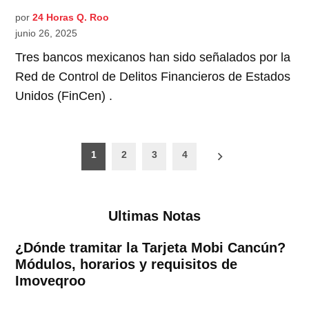
por
24 Horas Q. Roo
junio 26, 2025
Tres bancos mexicanos han sido señalados por la
Red de Control de Delitos Financieros de Estados
Unidos (FinCen) .
Paginación
1
2
3
4
de
entradas
Ultimas Notas
¿Dónde tramitar la Tarjeta Mobi Cancún?
Módulos, horarios y requisitos de
Imoveqroo