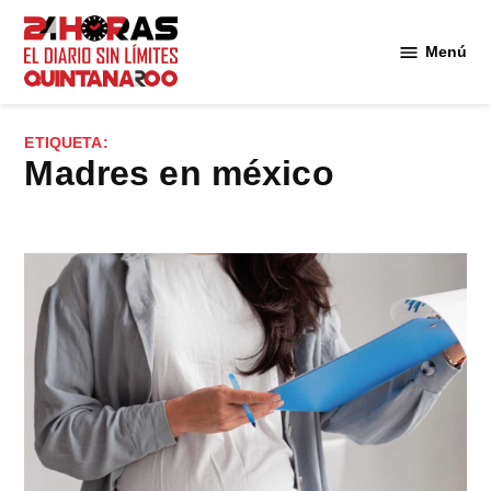
Saltar
al
Menú
Diario 24
contenido
Horas
Quintana
ETIQUETA:
Roo
madres en méxico