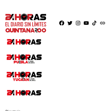
Facebook
X
Instagram
Youtube
TikTok
issuu