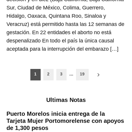
Sur, Ciudad de México, Colima, Guerrero,
Hidalgo, Oaxaca, Quintana Roo, Sinaloa y
Veracruz) está permitido hasta las 12 semanas de
gestación. En 22 entidades el aborto no está
despenalizado En todo el país la única causal
aceptada para la interrupción del embarazo […]
Paginación
1
2
3
…
19
de
entradas
Ultimas Notas
Puerto Morelos inicia entrega de la
Tarjeta Mujer Portomorelense con apoyos
de 1,300 pesos