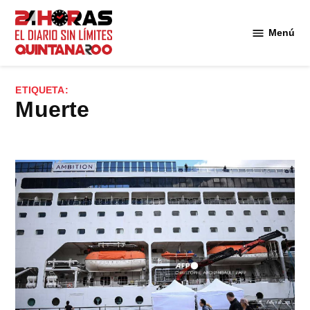
Saltar
al
Menú
Diario 24
contenido
Horas
Quintana
ETIQUETA:
Roo
Muerte