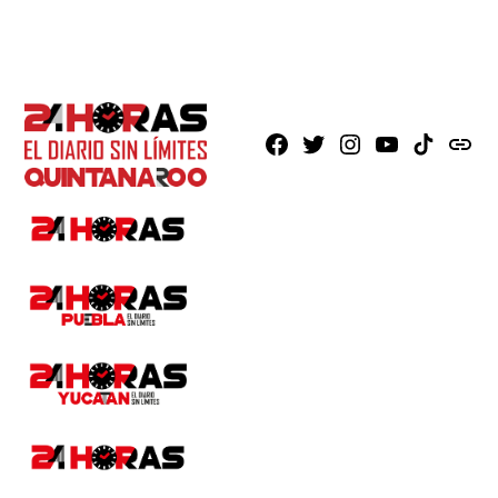
Facebook
X
Instagram
Youtube
TikTok
issuu