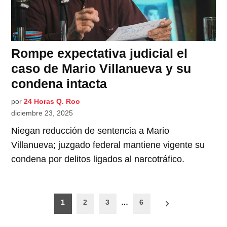
Rompe expectativa judicial el
caso de Mario Villanueva y su
condena intacta
por
24 Horas Q. Roo
diciembre 23, 2025
Niegan reducción de sentencia a Mario
Villanueva; juzgado federal mantiene vigente su
condena por delitos ligados al narcotráfico.
Paginación
1
2
3
…
6
de