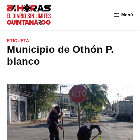
Saltar
al
Menú
Diario 24
contenido
Horas
Quintana
ETIQUETA:
Roo
Municipio de Othón P.
blanco