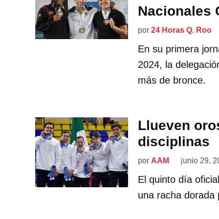
Nacionales
por
24 Horas Q. Roo
En su primera jor
2024, la delegació
más de bronce.
Llueven oro
disciplinas
por
AAM
junio 29, 
El quinto día ofic
una racha dorada p