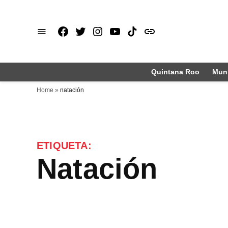
Saltar
al
Facebook
X
Instagram
Youtube
TikTok
issuu
contenido
Quintana Roo
Muni
Home
»
natación
ETIQUETA:
natación