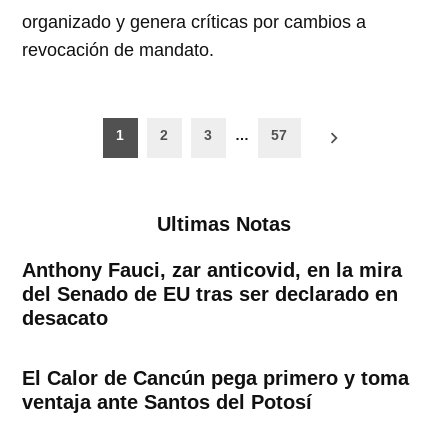
organizado y genera críticas por cambios a
revocación de mandato.
Paginación
1
2
3
…
57
de
entradas
Ultimas Notas
Anthony Fauci, zar anticovid, en la mira
del Senado de EU tras ser declarado en
desacato
El Calor de Cancún pega primero y toma
ventaja ante Santos del Potosí