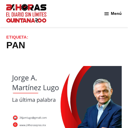
Saltar
al
Menú
Diario 24
contenido
Horas
Quintana
ETIQUETA:
Roo
PAN