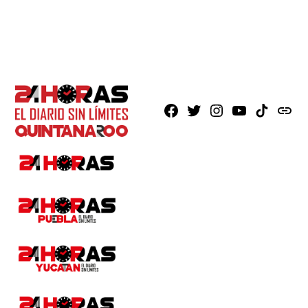
Facebook
X
Instagram
Youtube
TikTok
issuu