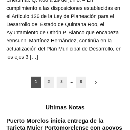
Chetumal, Q. Roo a 29 de junio. – En
cumplimiento a las disposiciones establecidas en
el Artículo 126 de la Ley de Planeación para el
Desarrollo del Estado de Quintana Roo, el
Ayuntamiento de Othón P. Blanco que encabeza
Yensunni Martínez Hernández, continúa en la
actualización del Plan Municipal de Desarrollo, en
los ejes 3 […]
Paginación
1
2
3
…
8
de
entradas
Ultimas Notas
Puerto Morelos inicia entrega de la
Tarjeta Mujer Portomorelense con apoyos