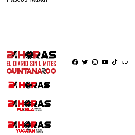
Facebook
X
Instagram
Youtube
TikTok
issuu