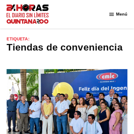
Saltar
al
Menú
Diario 24
contenido
Horas
Quintana
ETIQUETA:
Roo
tiendas de conveniencia