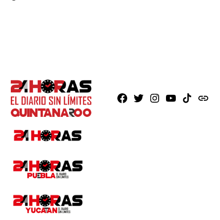
Facebook
X
Instagram
Youtube
TikTok
issuu