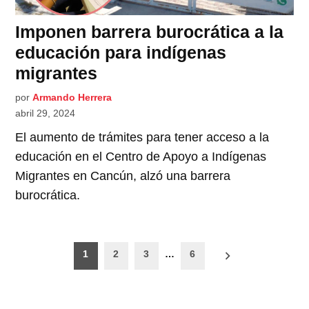
Imponen barrera burocrática a la
educación para indígenas
migrantes
por
Armando Herrera
abril 29, 2024
El aumento de trámites para tener acceso a la
educación en el Centro de Apoyo a Indígenas
Migrantes en Cancún, alzó una barrera
burocrática.
Paginación
1
2
3
…
6
de
entradas