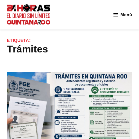
Saltar
al
Menú
Diario 24
contenido
Horas
Quintana
ETIQUETA:
Roo
trámites