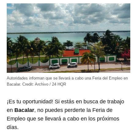
abre
abre
abre
abre
abre
en
en
en
en
en
una
una
una
una
una
ventana
ventana
ventana
ventana
ventana
nueva)
nueva)
nueva)
nueva)
nueva)
Autoridades informan que se llevará a cabo una Feria del Empleo en
Bacalar.
Credit:
Archivo / 24 HQR
¡Es tu oportunidad! Si estás en busca de trabajo
en
Bacalar
, no puedes perderte la Feria de
Empleo que se llevará a cabo en los próximos
días.