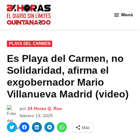
Saltar
al
Menú
Diario 24
contenido
Horas
Quintana
Roo
PUBLICADO
PLAYA DEL CARMEN
EN
Es Playa del Carmen, no
Solidaridad, afirma el
exgobernador Mario
Villanueva Madrid (video)
por
24 Horas Q. Roo
febrero 13, 2025
Haz
Haz
Haz
Haz
Haz
Más
clic
clic
clic
clic
clic
para
para
para
para
para
compartir
compartir
compartir
compartir
compartir