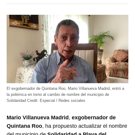
en
en
en
en
en
Twitter
Facebook
LinkedIn
Telegram
WhatsApp
(Se
(Se
(Se
(Se
(Se
abre
abre
abre
abre
abre
en
en
en
en
en
una
una
una
una
una
ventana
ventana
ventana
ventana
ventana
nueva)
nueva)
nueva)
nueva)
nueva)
El exgobernador de Quintana Roo, Mario Villanueva Madrid, entró a
la polémica en torno al cambio de nombre del municipio de
Solidaridad
Credit:
Especial / Redes sociales
Mario Villanueva Madrid
,
exgobernador de
Quintana Roo
, ha propuesto actualizar el nombre
del municipio de
Solidaridad a Playa del