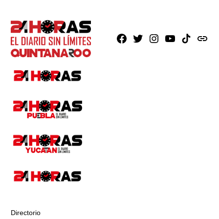
Facebook
X
Instagram
Youtube
TikTok
issuu
Directorio