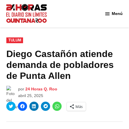
Saltar
al
Menú
Diario 24
contenido
Horas
Quintana
Roo
PUBLICADO
TULUM
EN
Diego Castañón atiende
demanda de pobladores
de Punta Allen
por
24 Horas Q. Roo
abril 25, 2025
Haz
Haz
Haz
Haz
Haz
Más
clic
clic
clic
clic
clic
para
para
para
para
para
compartir
compartir
compartir
compartir
compartir
en
en
en
en
en
Twitter
Facebook
LinkedIn
Telegram
WhatsApp
(Se
(Se
(Se
(Se
(Se