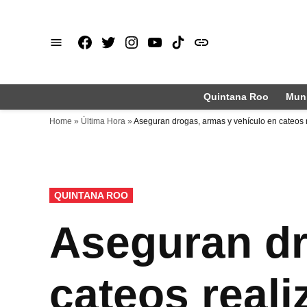
Saltar
al
Facebook
X
Instagram
Youtube
TikTok
issuu
contenido
Quintana Roo
Muni
Home
»
Última Hora
»
Aseguran drogas, armas y vehículo en cateos
PUBLICADO
QUINTANA ROO
EN
Aseguran dr
cateos real