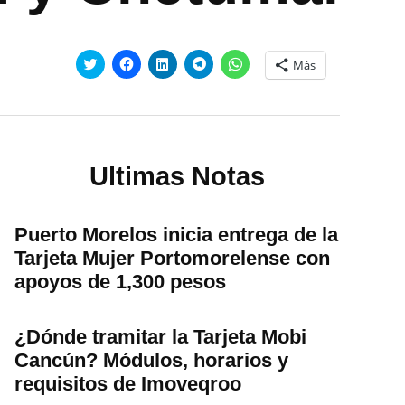
Haz
Haz
Haz
Haz
Haz
Más
clic
clic
clic
clic
clic
para
para
para
para
para
compartir
compartir
compartir
compartir
compartir
en
en
en
en
en
Twitter
Facebook
LinkedIn
Telegram
WhatsApp
(Se
(Se
(Se
(Se
(Se
abre
abre
abre
abre
abre
en
en
en
en
en
una
una
una
una
una
Ultimas Notas
ventana
ventana
ventana
ventana
ventana
nueva)
nueva)
nueva)
nueva)
nueva)
Puerto Morelos inicia entrega de la
Tarjeta Mujer Portomorelense con
apoyos de 1,300 pesos
¿Dónde tramitar la Tarjeta Mobi
Cancún? Módulos, horarios y
requisitos de Imoveqroo