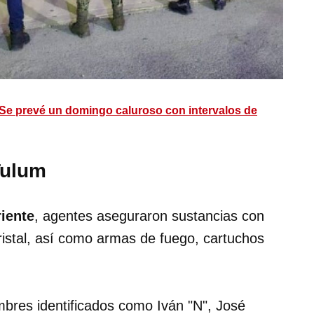
Se prevé un domingo caluroso con intervalos de
Tulum
iente
, agentes aseguraron sustancias con
ristal, así como armas de fuego, cartuchos
ombres identificados como Iván "N", José