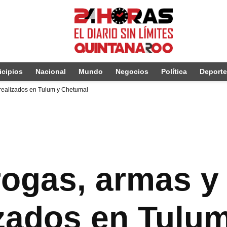
cipios
Nacional
Mundo
Negocios
Política
Deport
 realizados en Tulum y Chetumal
ogas, armas y 
izados en Tulu