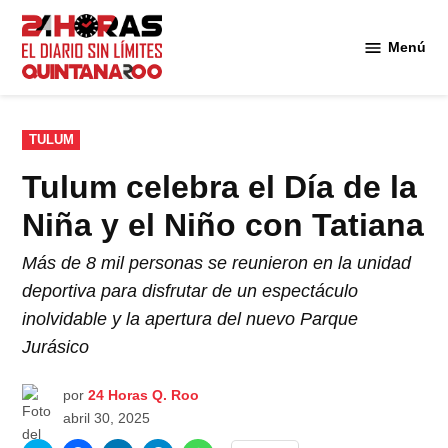
Saltar
al
Menú
Diario 24
contenido
Horas
Quintana
Roo
PUBLICADO
TULUM
EN
Tulum celebra el Día de la
Niña y el Niño con Tatiana
Más de 8 mil personas se reunieron en la unidad
deportiva para disfrutar de un espectáculo
inolvidable y la apertura del nuevo Parque
Jurásico
por
24 Horas Q. Roo
abril 30, 2025