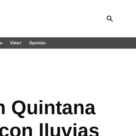
Open
Diario 24 Horas Quintana Roo
Search
El diario sin límites
es
Vida+
Opinión
En Quintana
con lluvias