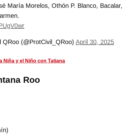
osé María Morelos, Othón P. Blanco, Bacalar,
Carmen.
lsPUgV0wr
vil QRoo (@ProtCivil_QRoo)
April 30, 2025
a Niña y el Niño con Tatiana
ntana Roo
ín)