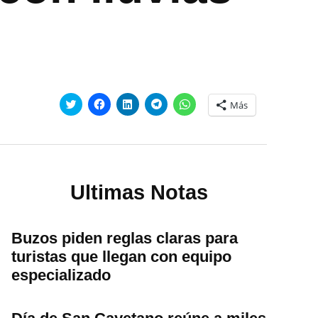
Haz
Haz
Haz
Haz
Haz
Más
clic
clic
clic
clic
clic
para
para
para
para
para
compartir
compartir
compartir
compartir
compartir
en
en
en
en
en
Twitter
Facebook
LinkedIn
Telegram
WhatsApp
(Se
(Se
(Se
(Se
(Se
abre
abre
abre
abre
abre
en
en
en
en
en
una
una
una
una
una
Ultimas Notas
ventana
ventana
ventana
ventana
ventana
nueva)
nueva)
nueva)
nueva)
nueva)
Buzos piden reglas claras para
turistas que llegan con equipo
especializado