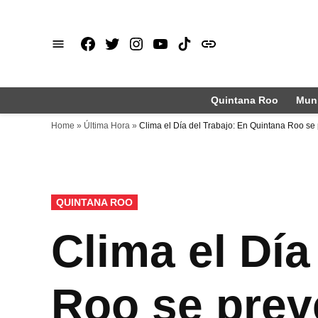
Saltar
al
Facebook
X
Instagram
Youtube
TikTok
issuu
contenido
Quintana Roo
Muni
Home
»
Última Hora
»
Clima el Día del Trabajo: En Quintana Roo se 
PUBLICADO
QUINTANA ROO
EN
Clima el Día
Roo se prevé