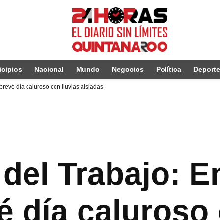
cipios
Nacional
Mundo
Negocios
Política
Deport
prevé día caluroso con lluvias aisladas
 del Trabajo: 
 día caluroso 