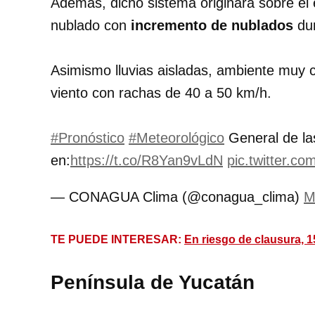
Además, dicho sistema originará sobre el
nublado con
incremento de nublados
dur
Asimismo lluvias aisladas, ambiente muy c
viento con rachas de 40 a 50 km/h.
#Pronóstico
#Meteorológico
General de las
en:
https://t.co/R8Yan9vLdN
pic.twitter.
— CONAGUA Clima (@conagua_clima)
M
TE PUEDE INTERESAR:
En riesgo de clausura,
Península de Yucatán