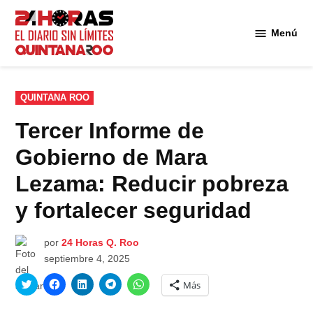
Saltar
al
Menú
Diario 24
contenido
Horas
Quintana
Roo
PUBLICADO
QUINTANA ROO
EN
Tercer Informe de
Gobierno de Mara
Lezama: Reducir pobreza
y fortalecer seguridad
por
24 Horas Q. Roo
septiembre 4, 2025
Haz
Haz
Haz
Haz
Haz
Más
clic
clic
clic
clic
clic
para
para
para
para
para
compartir
compartir
compartir
compartir
compartir