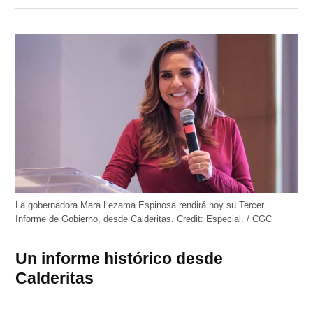
en
en
en
en
en
Twitter
Facebook
LinkedIn
Telegram
WhatsApp
(Se
(Se
(Se
(Se
(Se
abre
abre
abre
abre
abre
en
en
en
en
en
una
una
una
una
una
ventana
ventana
ventana
ventana
ventana
nueva)
nueva)
nueva)
nueva)
nueva)
La gobernadora Mara Lezama Espinosa rendirá hoy su Tercer
Informe de Gobierno, desde Calderitas.
Credit:
Especial. / CGC
Un informe histórico desde
Calderitas