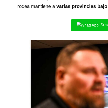
rodea mantiene a
varias provincias bajo
Susc