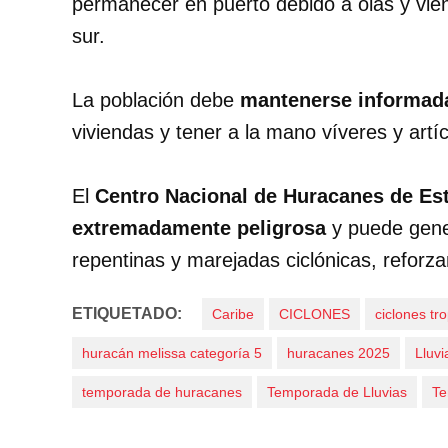
permanecer en puerto debido a olas y vien
sur.
La población debe
mantenerse informad
viviendas y tener a la mano víveres y art
El
Centro Nacional de Huracanes de Es
extremadamente peligrosa
y puede gener
repentinas y marejadas ciclónicas, reforz
ETIQUETADO:
Caribe
CICLONES
ciclones tr
huracán melissa categoría 5
huracanes 2025
Lluv
temporada de huracanes
Temporada de Lluvias
Te