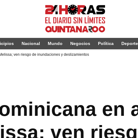
cipios
Nacional
Mundo
Negocios
Política
Deport
elissa; ven riesgo de inundaciones y deslizamientos
ominicana en a
issa; ven ries