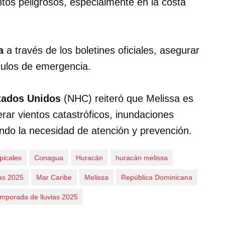
tos peligrosos, especialmente en la costa
a
a través de los boletines oficiales, asegurar
ículos de emergencia.
tados Unidos
(NHC) reiteró que Melissa es
ar vientos catastróficos, inundaciones
ando la necesidad de atención y prevención.
opicales
Conagua
Huracán
huracán melissa
ias 2025
Mar Caribe
Melissa
República Dominicana
mporada de lluvias 2025