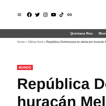
Saltar
al
Facebook
X
Instagram
Youtube
TikTok
issuu
contenido
Quintana Roo
Muni
Home
»
Última Hora
»
República Dominicana en alerta por huracán M
PUBLICADO
MUNDO
EN
República D
huracán Mel