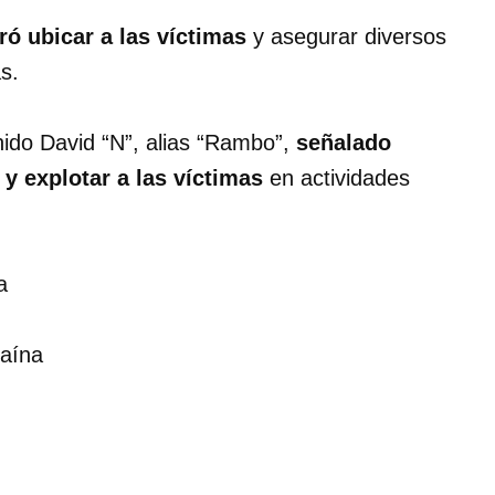
ró ubicar a las víctimas
y asegurar diversos
as.
nido David “N”, alias “Rambo”,
señalado
y explotar a las víctimas
en actividades
a
caína