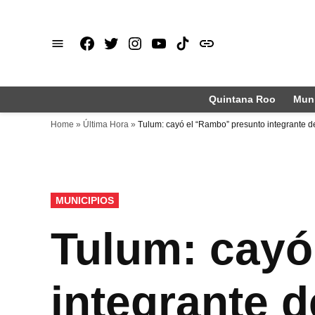
Saltar
al
Facebook
X
Instagram
Youtube
TikTok
issuu
contenido
Quintana Roo
Muni
Home
»
Última Hora
»
Tulum: cayó el “Rambo” presunto integrante de
PUBLICADO
MUNICIPIOS
EN
Tulum: cayó
integrante d