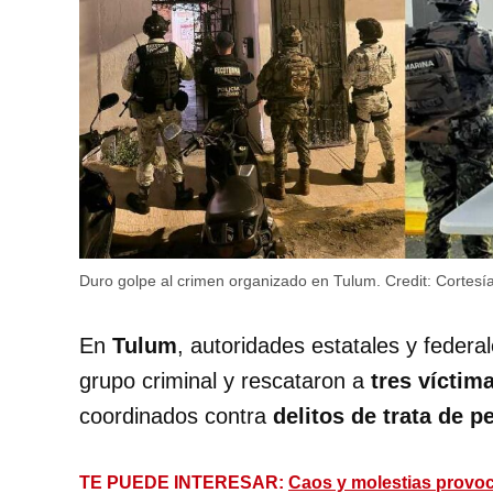
Duro golpe al crimen organizado en Tulum.
Credit:
Cortesí
En
Tulum
, autoridades estatales y federa
grupo criminal y rescataron a
tres víctim
coordinados contra
delitos de trata de p
TE PUEDE INTERESAR:
Caos y molestias provoc