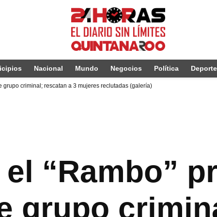
cipios
Nacional
Mundo
Negocios
Política
Deport
 grupo criminal; rescatan a 3 mujeres reclutadas (galería)
 el “Rambo” p
e grupo crimin