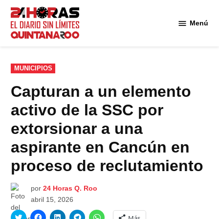
Saltar
al
Menú
Diario 24
contenido
Horas
Quintana
Roo
PUBLICADO
MUNICIPIOS
EN
Capturan a un elemento
activo de la SSC por
extorsionar a una
aspirante en Cancún en
proceso de reclutamiento
por
24 Horas Q. Roo
abril 15, 2026
Haz
Haz
Haz
Haz
Haz
Más