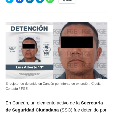
clic
clic
clic
clic
clic
para
para
para
para
para
compartir
compartir
compartir
compartir
compartir
en
en
en
en
en
Twitter
Facebook
LinkedIn
Telegram
WhatsApp
(Se
(Se
(Se
(Se
(Se
abre
abre
abre
abre
abre
en
en
en
en
en
una
una
una
una
una
ventana
ventana
ventana
ventana
ventana
nueva)
nueva)
nueva)
nueva)
nueva)
El sujeto fue detenido en Cancún por intento de extorsión.
Credit:
Cortesía / FGE
En Cancún, un elemento activo de la
Secretaría
de Seguridad Ciudadana
(SSC) fue detenido por