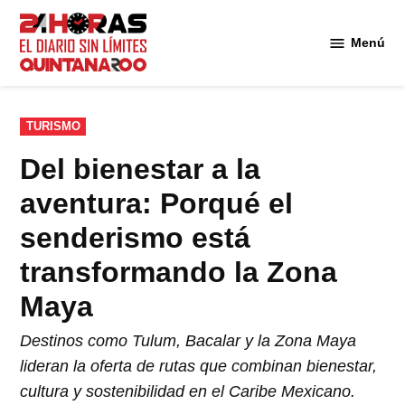
Saltar
al
Menú
Diario 24
contenido
Horas
Quintana
Roo
PUBLICADO
TURISMO
EN
Del bienestar a la
aventura: Porqué el
senderismo está
transformando la Zona
Maya
Destinos como Tulum, Bacalar y la Zona Maya
lideran la oferta de rutas que combinan bienestar,
cultura y sostenibilidad en el Caribe Mexicano.