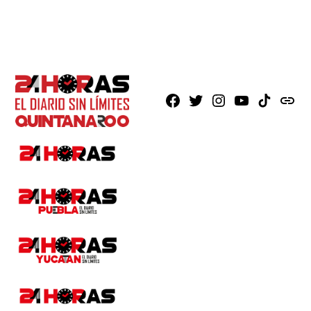
Facebook
X
Instagram
Youtube
TikTok
issuu