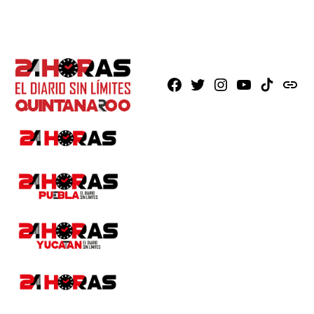
Facebook
X
Instagram
Youtube
TikTok
issuu