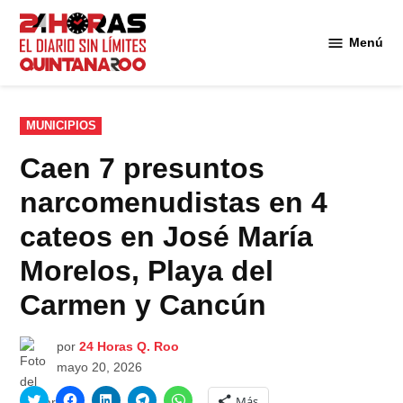
Saltar
al
Menú
Diario 24
contenido
Horas
Quintana
Roo
PUBLICADO
MUNICIPIOS
EN
Caen 7 presuntos
narcomenudistas en 4
cateos en José María
Morelos, Playa del
Carmen y Cancún
por
24 Horas Q. Roo
mayo 20, 2026
Haz
Haz
Haz
Haz
Haz
Más