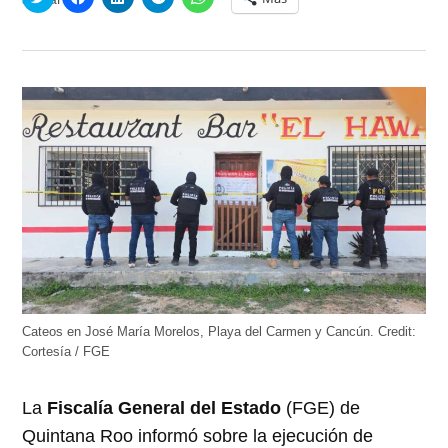
clic
clic
clic
clic
clic
para
para
para
para
para
compartir
compartir
compartir
compartir
compartir
en
en
en
en
en
Twitter
Facebook
LinkedIn
Telegram
WhatsApp
(Se
(Se
(Se
(Se
(Se
abre
abre
abre
abre
abre
en
en
en
en
en
una
una
una
una
una
ventana
ventana
ventana
ventana
ventana
nueva)
nueva)
nueva)
nueva)
nueva)
Cateos en José María Morelos, Playa del Carmen y Cancún.
Credit:
Cortesía / FGE
La
Fiscalía General del Estado
(FGE) de
Quintana Roo informó sobre la ejecución de