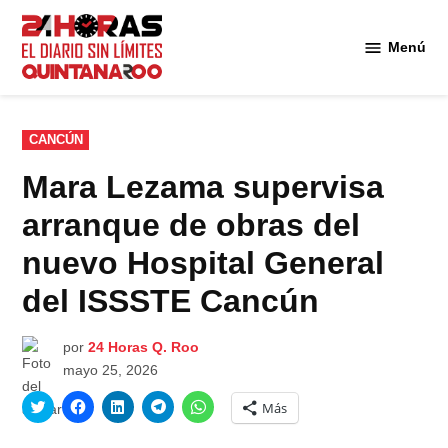
Saltar
al
Menú
Diario 24
contenido
Horas
Quintana
Roo
PUBLICADO
CANCÚN
EN
Mara Lezama supervisa
arranque de obras del
nuevo Hospital General
del ISSSTE Cancún
por
24 Horas Q. Roo
mayo 25, 2026
Haz
Haz
Haz
Haz
Haz
Más
clic
clic
clic
clic
clic
para
para
para
para
para
compartir
compartir
compartir
compartir
compartir