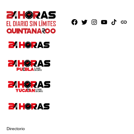
Facebook
X
Instagram
Youtube
TikTok
issuu
Directorio