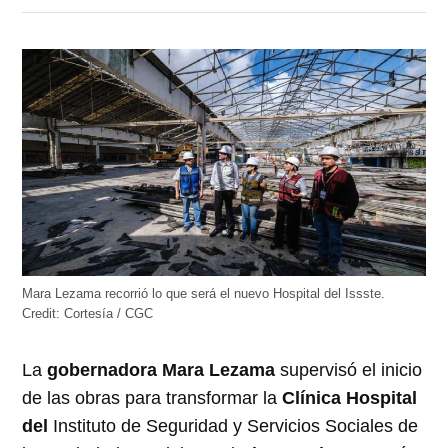
en
en
en
en
en
Twitter
Facebook
LinkedIn
Telegram
WhatsApp
(Se
(Se
(Se
(Se
(Se
abre
abre
abre
abre
abre
en
en
en
en
en
una
una
una
una
una
ventana
ventana
ventana
ventana
ventana
nueva)
nueva)
nueva)
nueva)
nueva)
Mara Lezama recorrió lo que será el nuevo Hospital del Issste.
Credit:
Cortesía / CGC
La
gobernadora Mara Lezama
supervisó el inicio
de las obras para transformar la
Clínica Hospital
del
Instituto de Seguridad y Servicios Sociales de