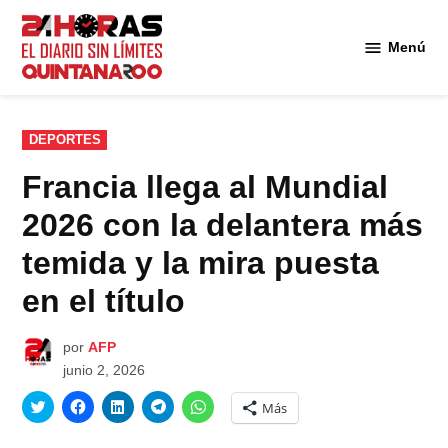
Saltar
al
Menú
Diario 24
contenido
Horas
Quintana
Roo
PUBLICADO
DEPORTES
EN
Francia llega al Mundial
2026 con la delantera más
temida y la mira puesta
en el título
por
AFP
junio 2, 2026
Haz
Haz
Haz
Haz
Haz
Más
clic
clic
clic
clic
clic
para
para
para
para
para
compartir
compartir
compartir
compartir
compartir