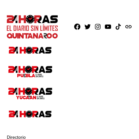
Facebook
X
Instagram
Youtube
TikTok
issuu
Directorio