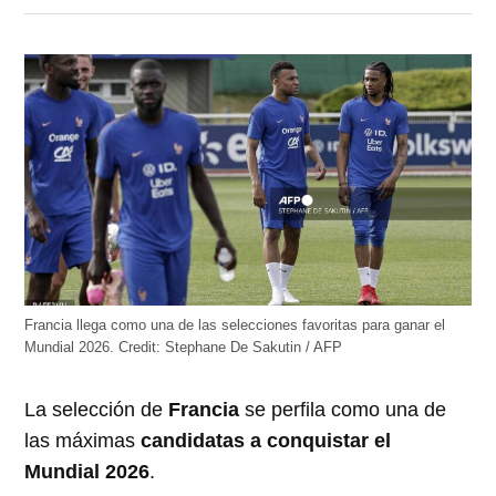
en
en
en
en
en
Twitter
Facebook
LinkedIn
Telegram
WhatsApp
(Se
(Se
(Se
(Se
(Se
abre
abre
abre
abre
abre
en
en
en
en
en
una
una
una
una
una
ventana
ventana
ventana
ventana
ventana
nueva)
nueva)
nueva)
nueva)
nueva)
Francia llega como una de las selecciones favoritas para ganar el
Mundial 2026.
Credit:
Stephane De Sakutin / AFP
La selección de
Francia
se perfila como una de
las máximas
candidatas a conquistar el
Mundial 2026
.