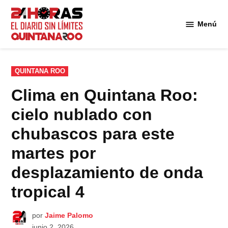
Saltar
al
Menú
Diario 24
contenido
Horas
Quintana
Roo
PUBLICADO
QUINTANA ROO
EN
Clima en Quintana Roo:
cielo nublado con
chubascos para este
martes por
desplazamiento de onda
tropical 4
por
Jaime Palomo
junio 2, 2026