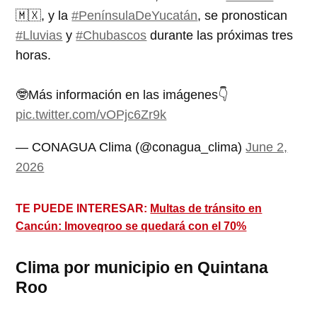
🇲🇽, y la
#PenínsulaDeYucatán
, se pronostican
#Lluvias
y
#Chubascos
durante las próximas tres
horas.
🤓Más información en las imágenes👇
pic.twitter.com/vOPjc6Zr9k
— CONAGUA Clima (@conagua_clima)
June 2,
2026
TE PUEDE INTERESAR:
Multas de tránsito en
Cancún: Imoveqroo se quedará con el 70%
Clima por municipio en Quintana
Roo