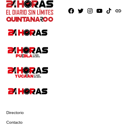
Facebook
X
Instagram
Youtube
TikTok
issuu
Directorio
Contacto