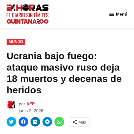
Saltar
al
Menú
Diario 24
contenido
Horas
Quintana
Roo
PUBLICADO
MUNDO
EN
Ucrania bajo fuego:
ataque masivo ruso deja
18 muertos y decenas de
heridos
por
AFP
junio 2, 2026
Haz
Haz
Haz
Haz
Haz
Más
clic
clic
clic
clic
clic
para
para
para
para
para
compartir
compartir
compartir
compartir
compartir