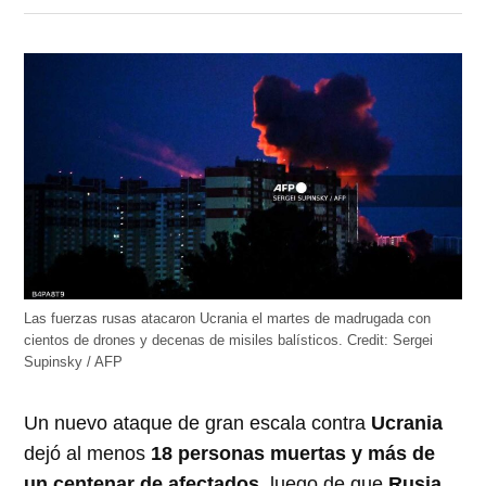
en
en
en
en
en
Twitter
Facebook
LinkedIn
Telegram
WhatsApp
(Se
(Se
(Se
(Se
(Se
abre
abre
abre
abre
abre
en
en
en
en
en
una
una
una
una
una
ventana
ventana
ventana
ventana
ventana
nueva)
nueva)
nueva)
nueva)
nueva)
Las fuerzas rusas atacaron Ucrania el martes de madrugada con
cientos de drones y decenas de misiles balísticos.
Credit:
Sergei
Supinsky / AFP
Un nuevo ataque de gran escala contra
Ucrania
dejó al menos
18 personas muertas y más de
un centenar de afectados
, luego de que
Rusia