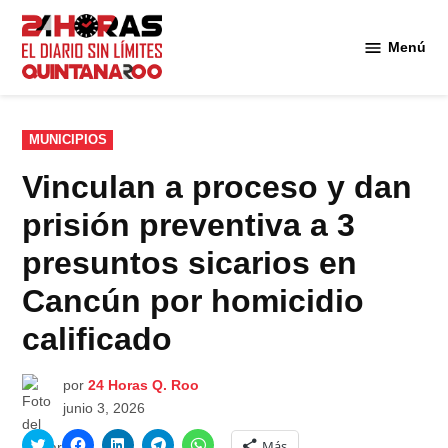
Saltar
al
Menú
Diario 24
contenido
Horas
Quintana
Roo
PUBLICADO
MUNICIPIOS
EN
Vinculan a proceso y dan
prisión preventiva a 3
presuntos sicarios en
Cancún por homicidio
calificado
por
24 Horas Q. Roo
junio 3, 2026
Haz
Haz
Haz
Haz
Haz
Más