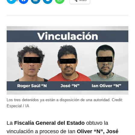
clic
clic
clic
clic
clic
para
para
para
para
para
compartir
compartir
compartir
compartir
compartir
en
en
en
en
en
Twitter
Facebook
LinkedIn
Telegram
WhatsApp
(Se
(Se
(Se
(Se
(Se
abre
abre
abre
abre
abre
en
en
en
en
en
una
una
una
una
una
ventana
ventana
ventana
ventana
ventana
nueva)
nueva)
nueva)
nueva)
nueva)
Los tres detenidos ya están a disposición de una autoridad.
Credit:
Especial / IA
La
Fiscalía General del Estado
obtuvo la
vinculación a proceso de Ian
Oliver “N”, José