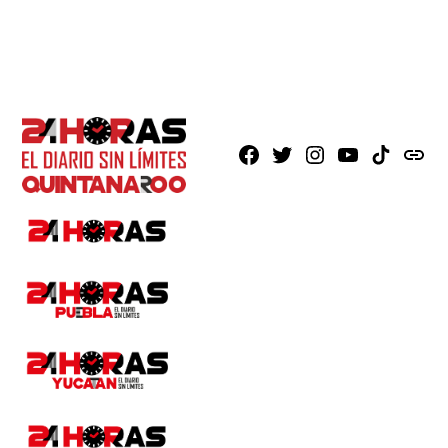
Facebook
X
Instagram
Youtube
TikTok
issuu