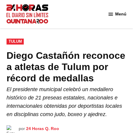
Saltar
al
Menú
Diario 24
contenido
Horas
Quintana
Roo
PUBLICADO
TULUM
EN
Diego Castañón reconoce
a atletas de Tulum por
récord de medallas
El presidente municipal celebró un medallero
histórico de 21 preseas estatales, nacionales e
internacionales obtenidas por deportistas locales
en disciplinas como judo, boxeo y ajedrez.
por
24 Horas Q. Roo