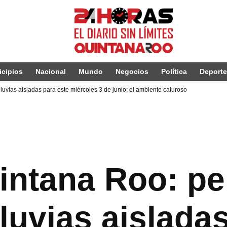
cipios
Nacional
Mundo
Negocios
Política
Deport
luvias aisladas para este miércoles 3 de junio; el ambiente caluroso
intana Roo: pe
luvias aislada