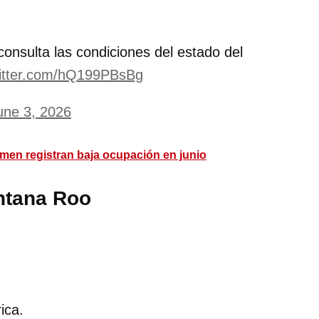
consulta las condiciones del estado del
witter.com/hQ199PBsBg
une 3, 2026
rmen registran baja ocupación en junio
ntana Roo
ica.