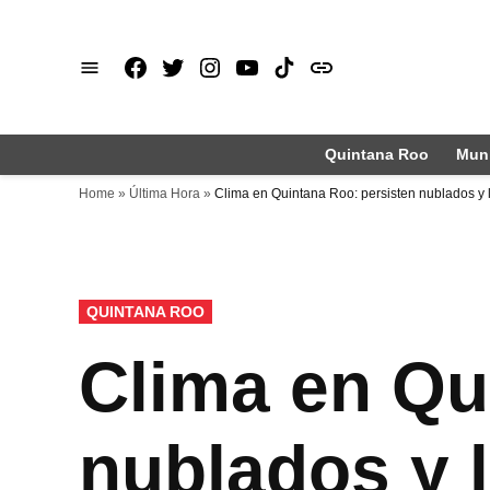
Saltar
al
Facebook
X
Instagram
Youtube
TikTok
issuu
contenido
Quintana Roo
Muni
Home
»
Última Hora
»
Clima en Quintana Roo: persisten nublados y l
PUBLICADO
QUINTANA ROO
EN
Clima en Qu
nublados y l