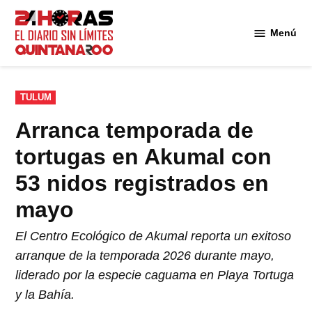
Saltar
al
Menú
Diario 24
contenido
Horas
Quintana
Roo
PUBLICADO
TULUM
EN
Arranca temporada de
tortugas en Akumal con
53 nidos registrados en
mayo
El Centro Ecológico de Akumal reporta un exitoso
arranque de la temporada 2026 durante mayo,
liderado por la especie caguama en Playa Tortuga
y la Bahía.