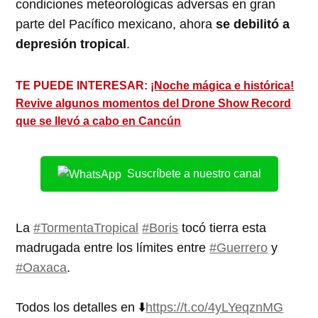
condiciones meteorológicas adversas en gran
parte del Pacífico mexicano, ahora
se debilitó a
depresión tropical
.
TE PUEDE INTERESAR:
¡Noche mágica e histórica!
Revive algunos momentos del Drone Show Record
que se llevó a cabo en Cancún
Suscríbete a nuestro canal
La
#TormentaTropical
#Boris
tocó tierra esta
madrugada entre los límites entre
#Guerrero
y
#Oaxaca
.
Todos los detalles en ⬇️
https://t.co/4yLYeqznMG