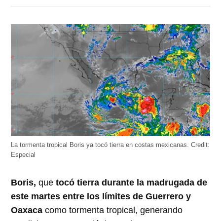
en
en
en
en
en
Twitter
Facebook
LinkedIn
Telegram
WhatsApp
(Se
(Se
(Se
(Se
(Se
abre
abre
abre
abre
abre
en
en
en
en
en
una
una
una
una
una
ventana
ventana
ventana
ventana
ventana
nueva)
nueva)
nueva)
nueva)
nueva)
La tormenta tropical Boris ya tocó tierra en costas mexicanas.
Credit:
Especial
Boris,
que
tocó tierra durante la madrugada de
este martes entre los límites de Guerrero y
Oaxaca
como tormenta tropical, generando