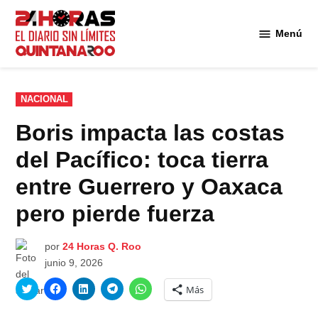
Saltar
al
Menú
Diario 24
contenido
Horas
Quintana
Roo
PUBLICADO
NACIONAL
EN
Boris impacta las costas
del Pacífico: toca tierra
entre Guerrero y Oaxaca
pero pierde fuerza
por
24 Horas Q. Roo
junio 9, 2026
Haz
Haz
Haz
Haz
Haz
Más
clic
clic
clic
clic
clic
para
para
para
para
para
compartir
compartir
compartir
compartir
compartir