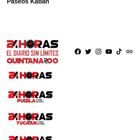
Paseos Kabah
Facebook
X
Instagram
Youtube
TikTok
issuu