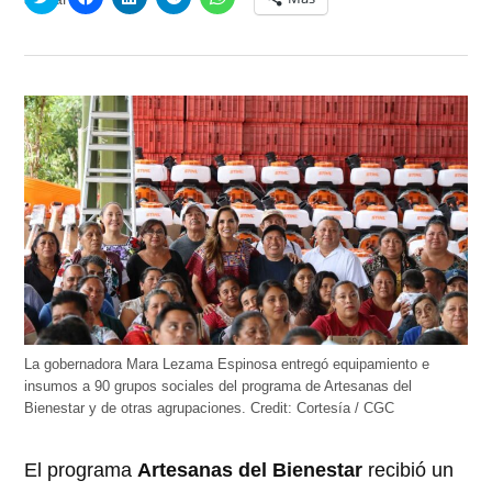
clic
clic
clic
clic
clic
para
para
para
para
para
compartir
compartir
compartir
compartir
compartir
en
en
en
en
en
Twitter
Facebook
LinkedIn
Telegram
WhatsApp
(Se
(Se
(Se
(Se
(Se
abre
abre
abre
abre
abre
en
en
en
en
en
una
una
una
una
una
ventana
ventana
ventana
ventana
ventana
nueva)
nueva)
nueva)
nueva)
nueva)
La gobernadora Mara Lezama Espinosa entregó equipamiento e
insumos a 90 grupos sociales del programa de Artesanas del
Bienestar y de otras agrupaciones.
Credit:
Cortesía / CGC
El programa
Artesanas del Bienestar
recibió un