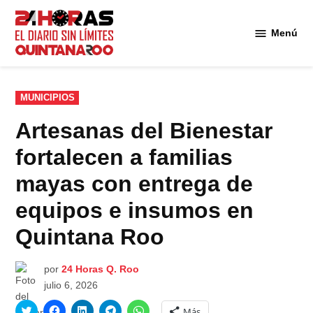
Saltar
al
Menú
Diario 24
contenido
Horas
Quintana
Roo
PUBLICADO
MUNICIPIOS
EN
Artesanas del Bienestar
fortalecen a familias
mayas con entrega de
equipos e insumos en
Quintana Roo
por
24 Horas Q. Roo
julio 6, 2026
Haz
Haz
Haz
Haz
Haz
Más