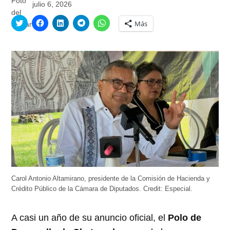
julio 6, 2026
Haz
Haz
Haz
Haz
Haz
Más
clic
clic
clic
clic
clic
para
para
para
para
para
compartir
compartir
compartir
compartir
compartir
en
en
en
en
en
Twitter
Facebook
LinkedIn
Telegram
WhatsApp
(Se
(Se
(Se
(Se
(Se
abre
abre
abre
abre
abre
en
en
en
en
en
una
una
una
una
una
ventana
ventana
ventana
ventana
ventana
nueva)
nueva)
nueva)
nueva)
nueva)
Carol Antonio Altamirano, presidente de la Comisión de Hacienda y
Crédito Público de la Cámara de Diputados.
Credit:
Especial.
A casi un año de su anuncio oficial, el
Polo de