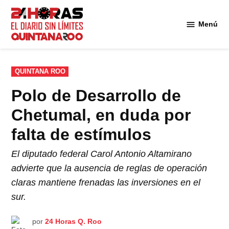
Saltar
al
Menú
Diario 24
contenido
Horas
Quintana
Roo
PUBLICADO
QUINTANA ROO
EN
Polo de Desarrollo de
Chetumal, en duda por
falta de estímulos
El diputado federal Carol Antonio Altamirano
advierte que la ausencia de reglas de operación
claras mantiene frenadas las inversiones en el
sur.
por
24 Horas Q. Roo