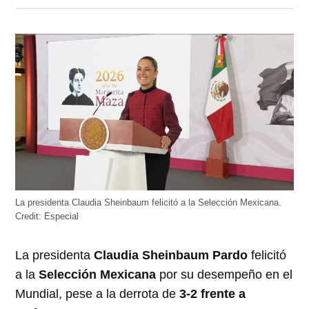
en
en
en
en
en
Twitter
Facebook
LinkedIn
Telegram
WhatsApp
(Se
(Se
(Se
(Se
(Se
abre
abre
abre
abre
abre
en
en
en
en
en
una
una
una
una
una
ventana
ventana
ventana
ventana
ventana
nueva)
nueva)
nueva)
nueva)
nueva)
La presidenta Claudia Sheinbaum felicitó a la Selección Mexicana.
Credit:
Especial
La presidenta
Claudia Sheinbaum Pardo
felicitó
a la
Selección Mexicana
por su desempeño en el
Mundial, pese a la derrota de
3-2 frente a