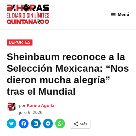
Saltar
al
Menú
Diario 24
contenido
Horas
Quintana
Roo
PUBLICADO
DEPORTES
EN
Sheinbaum reconoce a la
Selección Mexicana: “Nos
dieron mucha alegría”
tras el Mundial
por
Karina Aguilar
julio 6, 2026
Haz
Haz
Haz
Haz
Haz
Más
clic
clic
clic
clic
clic
para
para
para
para
para
compartir
compartir
compartir
compartir
compartir