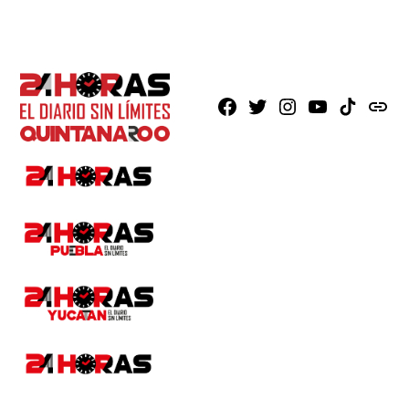
Facebook
X
Instagram
Youtube
TikTok
issuu