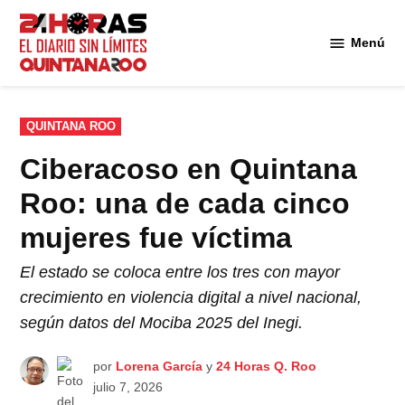
Saltar
al
Menú
Diario 24
contenido
Horas
Quintana
Roo
PUBLICADO
QUINTANA ROO
EN
Ciberacoso en Quintana
Roo: una de cada cinco
mujeres fue víctima
El estado se coloca entre los tres con mayor
crecimiento en violencia digital a nivel nacional,
según datos del Mociba 2025 del Inegi.
por
Lorena García
y
24 Horas Q. Roo
julio 7, 2026