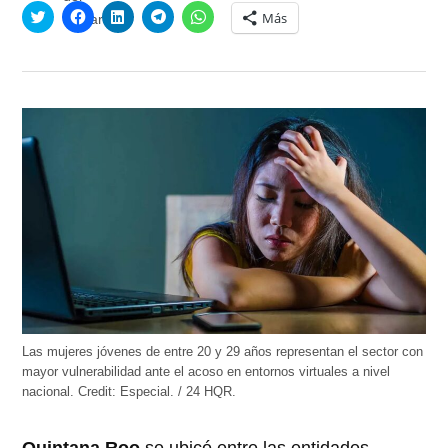
Haz
Haz
Haz
Haz
Haz
Más
clic
clic
clic
clic
clic
para
para
para
para
para
compartir
compartir
compartir
compartir
compartir
en
en
en
en
en
Twitter
Facebook
LinkedIn
Telegram
WhatsApp
(Se
(Se
(Se
(Se
(Se
abre
abre
abre
abre
abre
en
en
en
en
en
una
una
una
una
una
ventana
ventana
ventana
ventana
ventana
nueva)
nueva)
nueva)
nueva)
nueva)
Las mujeres jóvenes de entre 20 y 29 años representan el sector con
mayor vulnerabilidad ante el acoso en entornos virtuales a nivel
nacional.
Credit:
Especial. / 24 HQR.