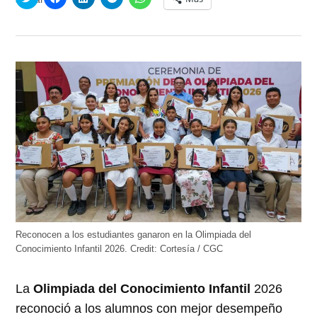
clic
clic
clic
clic
clic
para
para
para
para
para
compartir
compartir
compartir
compartir
compartir
en
en
en
en
en
Twitter
Facebook
LinkedIn
Telegram
WhatsApp
(Se
(Se
(Se
(Se
(Se
abre
abre
abre
abre
abre
en
en
en
en
en
una
una
una
una
una
ventana
ventana
ventana
ventana
ventana
nueva)
nueva)
nueva)
nueva)
nueva)
Reconocen a los estudiantes ganaron en la Olimpiada del
Conocimiento Infantil 2026.
Credit:
Cortesía / CGC
La
Olimpiada del Conocimiento Infantil
2026
reconoció a los alumnos con mejor desempeño