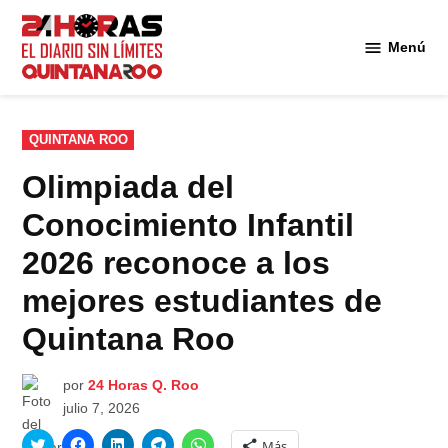
Saltar
al
Menú
Diario 24
contenido
Horas
Quintana
Roo
PUBLICADO
QUINTANA ROO
EN
Olimpiada del
Conocimiento Infantil
2026 reconoce a los
mejores estudiantes de
Quintana Roo
por
24 Horas Q. Roo
julio 7, 2026
Haz
Haz
Haz
Haz
Haz
Más