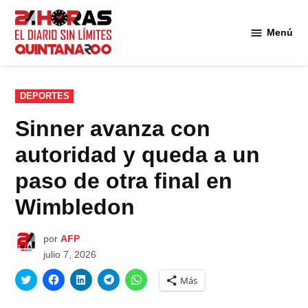
Saltar
al
Menú
Diario 24
contenido
Horas
Quintana
Roo
PUBLICADO
DEPORTES
EN
Sinner avanza con
autoridad y queda a un
paso de otra final en
Wimbledon
por
AFP
julio 7, 2026
Haz
Haz
Haz
Haz
Haz
Más
clic
clic
clic
clic
clic
para
para
para
para
para
compartir
compartir
compartir
compartir
compartir