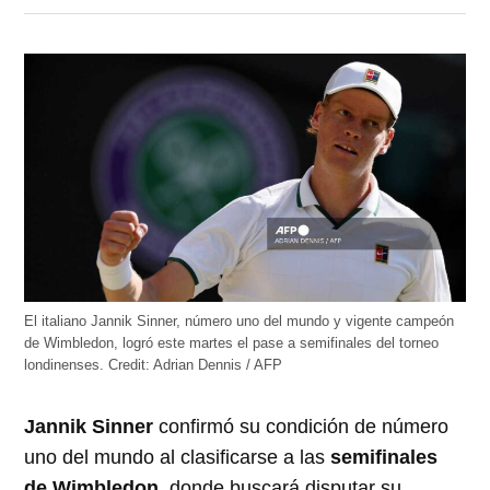
en
en
en
en
en
Twitter
Facebook
LinkedIn
Telegram
WhatsApp
(Se
(Se
(Se
(Se
(Se
abre
abre
abre
abre
abre
en
en
en
en
en
una
una
una
una
una
ventana
ventana
ventana
ventana
ventana
nueva)
nueva)
nueva)
nueva)
nueva)
El italiano Jannik Sinner, número uno del mundo y vigente campeón
de Wimbledon, logró este martes el pase a semifinales del torneo
londinenses.
Credit:
Adrian Dennis / AFP
Jannik Sinner
confirmó su condición de número
uno del mundo al clasificarse a las
semifinales
de Wimbledon
, donde buscará disputar su