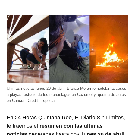
en
en
en
en
en
Twitter
Facebook
LinkedIn
Telegram
WhatsApp
(Se
(Se
(Se
(Se
(Se
abre
abre
abre
abre
abre
en
en
en
en
en
una
una
una
una
una
ventana
ventana
ventana
ventana
ventana
nueva)
nueva)
nueva)
nueva)
nueva)
Últimas noticias lunes 20 de abril. Blanca Merari remodelan accesos
a playas; estudio de los murciélagos en Cozumel y, quema de autos
en Cancún.
Credit:
Especial
En 24 Horas Quintana Roo, El Diario Sin Límites,
te traemos el
resumen con las últimas
noticias
generadas hasta hoy,
lunes 20 de abril