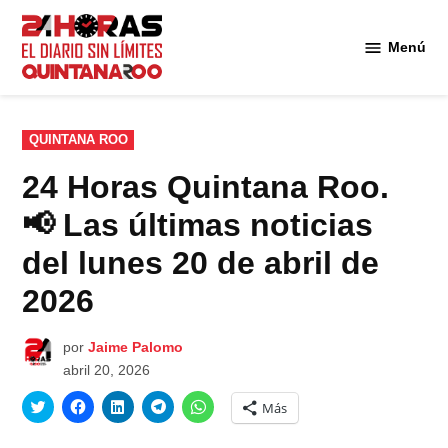
Saltar
al
Menú
Diario 24
contenido
Horas
Quintana
Roo
PUBLICADO
QUINTANA ROO
EN
24 Horas Quintana Roo.
📢 Las últimas noticias
del lunes 20 de abril de
2026
por
Jaime Palomo
abril 20, 2026
Haz
Haz
Haz
Haz
Haz
Más
clic
clic
clic
clic
clic
para
para
para
para
para
compartir
compartir
compartir
compartir
compartir