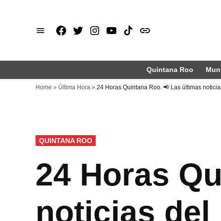
Saltar
al
Facebook
X
Instagram
Youtube
TikTok
issuu
contenido
Quintana Roo
Muni
Home
»
Última Hora
»
24 Horas Quintana Roo. 📢 Las últimas notici
PUBLICADO
QUINTANA ROO
EN
24 Horas Qu
noticias de