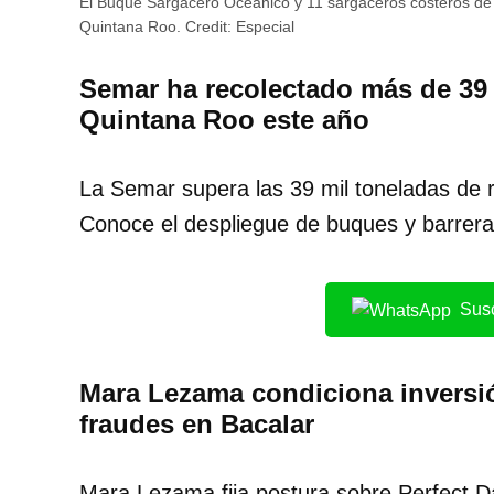
El Buque Sargacero Oceánico y 11 sargaceros costeros de
Quintana Roo.
Credit:
Especial
Semar ha recolectado más de 39 
Quintana Roo este año
La Semar supera las 39 mil toneladas de 
Conoce el despliegue de buques y barrera
Susc
Mara Lezama condiciona inversió
fraudes en Bacalar
Mara Lezama fija postura sobre Perfect Da