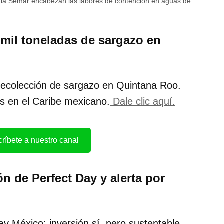
 la Semar encabezan las labores de contención en aguas de
mil toneladas de sargazo en
recolección de sargazo en Quintana Roo.
s en el Caribe mexicano.
Dale clic aquí.
ríbete a nuestro canal
n de Perfect Day y alerta por
y México: inversión sí, pero sustentable.