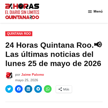
Saltar
al
Menú
Diario 24
contenido
Horas
Quintana
Roo
PUBLICADO
QUINTANA ROO
EN
24 Horas Quintana Roo.📢
Las últimas noticias del
lunes 25 de mayo de 2026
por
Jaime Palomo
mayo 25, 2026
Haz
Haz
Haz
Haz
Haz
Más
clic
clic
clic
clic
clic
para
para
para
para
para
compartir
compartir
compartir
compartir
compartir
en
en
en
en
en
Twitter
Facebook
LinkedIn
Telegram
WhatsApp
(Se
(Se
(Se
(Se
(Se