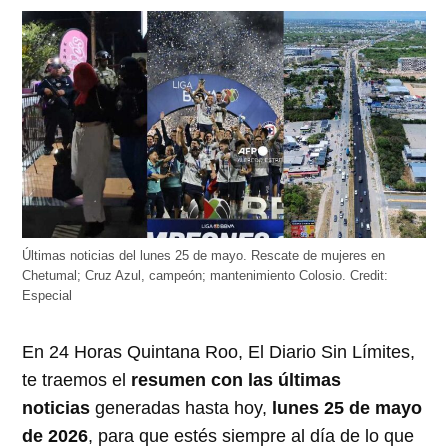
abre
abre
abre
abre
abre
en
en
en
en
en
una
una
una
una
una
ventana
ventana
ventana
ventana
ventana
nueva)
nueva)
nueva)
nueva)
nueva)
Últimas noticias del lunes 25 de mayo. Rescate de mujeres en
Chetumal; Cruz Azul, campeón; mantenimiento Colosio.
Credit:
Especial
En 24 Horas Quintana Roo, El Diario Sin Límites,
te traemos el
resumen con las últimas
noticias
generadas hasta hoy,
lunes 25 de mayo
de 2026
, para que estés siempre al día de lo que